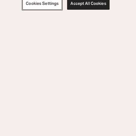
Cookies Settings
Accept All Cookies
ドキュメント
サポート
探す
株式会社ディーアンドエムホールディングス
お客様相談センター
TEL:0570-666-112
または
050-3388-6801
月曜日～金曜日 （祝祭日、弊社休日を除く）