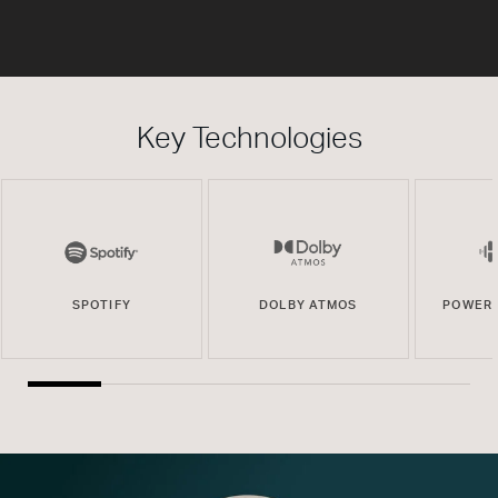
Key Technologies
SPOTIFY
DOLBY ATMOS
POWERE