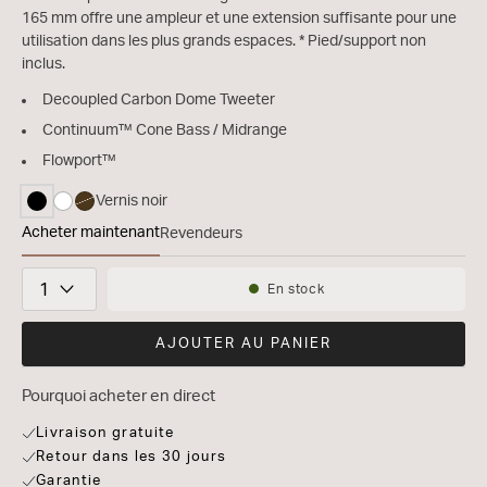
165 mm offre une ampleur et une extension suffisante pour une
utilisation dans les plus grands espaces. * Pied/support non
inclus.
Decoupled Carbon Dome Tweeter
Continuum™ Cone Bass / Midrange
Flowport™
Vernis noir
sélectionné
Acheter maintenant
Revendeurs
Bowers & Wilkins 706 S3
Quantité
En stock
Disponibilité:
AJOUTER AU PANIER
Pourquoi acheter en direct
Livraison gratuite
Retour dans les 30 jours
Garantie