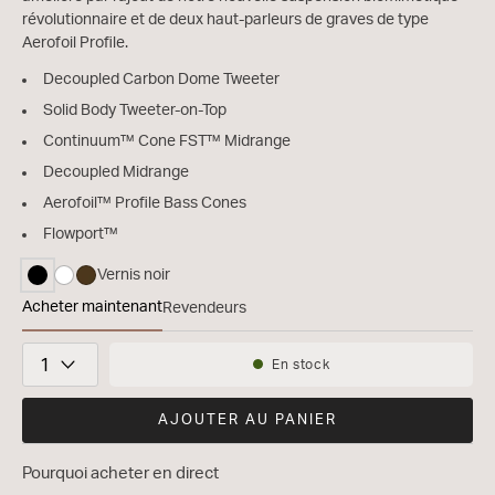
révolutionnaire et de deux haut-parleurs de graves de type
Aerofoil Profile.
Decoupled Carbon Dome Tweeter
Solid Body Tweeter-on-Top
Continuum™ Cone FST™ Midrange
Decoupled Midrange
Aerofoil™ Profile Bass Cones
Flowport™
Vernis noir
sélectionné
Acheter maintenant
Revendeurs
Bowers & Wilkins 703 S3
Quantité
En stock
Disponibilité:
AJOUTER AU PANIER
Pourquoi acheter en direct