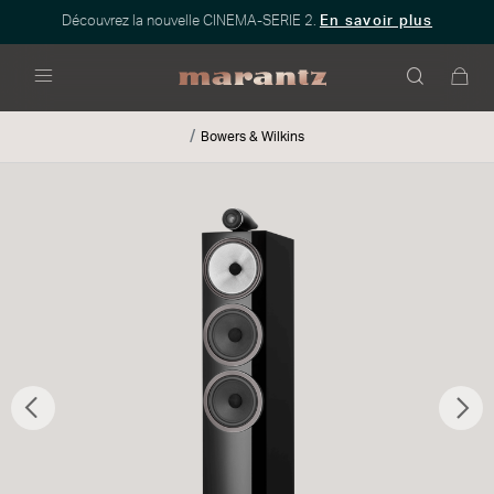
Découvrez la nouvelle CINEMA-SERIE 2.
En savoir plus
Menu
Bowers & Wilkins
Précédent
Sui