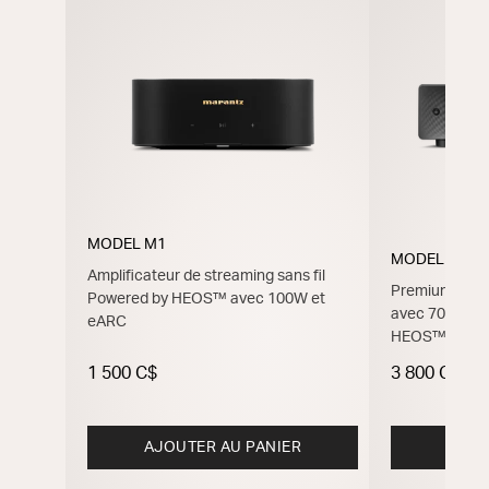
MODEL M1
MODEL 40n
Amplificateur de streaming sans fil
Premium Ampli
Powered by HEOS™ avec 100W et
avec 70 W, H
eARC
HEOS™
1 500 C$
3 800 C$
AJOUTER AU PANIER
M