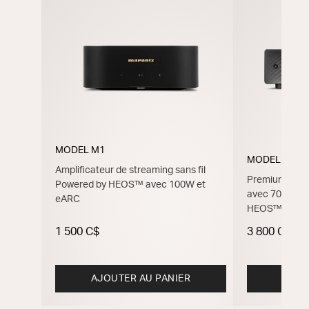
MODEL M1
MODEL 40n
Amplificateur de streaming sans fil
Premium Ampli
Powered by HEOS™ avec 100W et
avec 70 W, H
eARC
HEOS™
1 500 C$
3 800 C$
AJOUTER AU PANIER
M