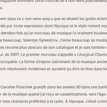
du magazine nomment cette tranche de « non-sens psychédéliqu
 ».
ent dans ce « non-sens sexy » que se situent les goûts éclec
inée par toute expression dont l'époque et le style restent m
la dernière fois qu'un morceau de musique l'a vraiment bouleve
e beaucoup, Valentyn Sylvestrov. J'aime beaucoup sa musiqu
 les recoins plus obscurs de son catalogue et je suis tombée 
 de 2007. Le premier morceau s'appelle « Liturgical Chants: 
croyable. La forme s'inspire clairement de la musique ancie
ont résolument modernes et auraient pu être écrites dans le
Caroline Polachek grandit dans les années 90 dans une banl
 de la musique quand j'ai reçu un cassettophone, vers l'âge 
rer mes chansons préférées à la radio. À l'époque, c'était comm