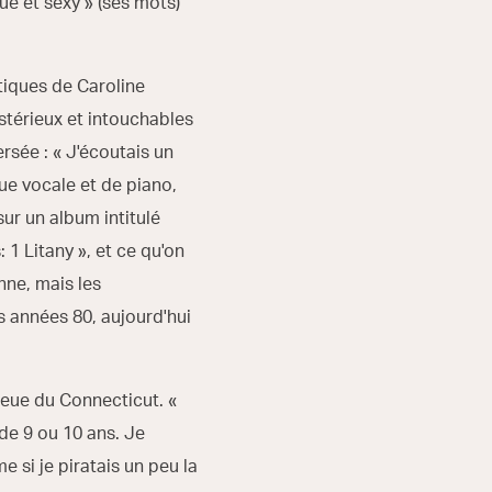
e et sexy » (ses mots)
tiques de Caroline
ystérieux et intouchables
rsée : « J'écoutais un
e vocale et de piano,
sur un album intitulé
1 Litany », et ce qu'on
nne, mais les
s années 80, aujourd'hui
ieue du Connecticut. «
de 9 ou 10 ans. Je
e si je piratais un peu la