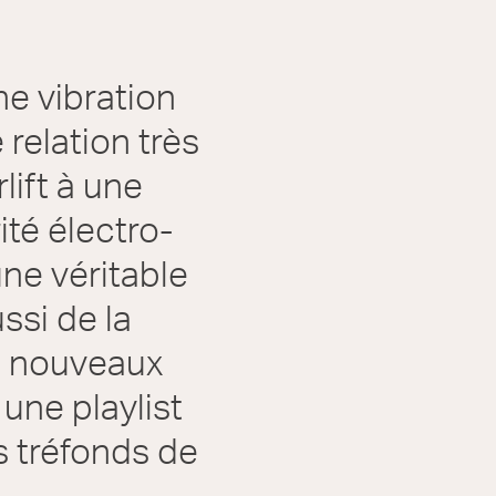
ne vibration
 relation très
ift à une
ité électro-
ne véritable
ssi de la
de nouveaux
une playlist
s tréfonds de