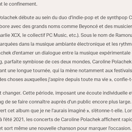
t le confinement.
Polachek débute au sein du duo d'indie-pop et de synthpop Ch
collabore avec des grands noms comme Beyoncé et des musicie
rlie XCX, le collectif PC Music, etc.). Sous le nom de Ramona 
arquées dans la musique ambiante électronique et les rythm
achek d'entamer un dialogue entre la musique expérimentale e
ng, parfaite symbiose de ces deux mondes, Caroline Polachek
ant une longue tournée, qui la mène notamment aux festivals
es choses auxquelles j'aspire depuis toute ma vie », confie-t-
t changer. Cette période, imposant une écoute individuelle e
g de se faire connaître auprès d'un public encore plus large
rt cet album que je ne l'aurais imaginé », s'étonne-t-elle. L
à l'été 2021, les concerts de Caroline Polachek affichent ra
et sort même une nouvelle chanson pour marquer l'occasion.