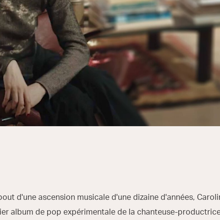
out d'une ascension musicale d'une dizaine d'années, Caroli
ier album de pop expérimentale de la chanteuse-productrice,