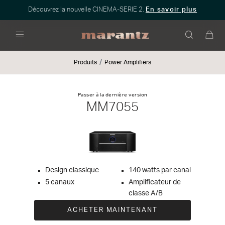
Découvrez la nouvelle CINEMA-SERIE 2.
En savoir plus
Menu
Produits
Power Amplifiers
Passer à la dernière version
MM7055
Design classique
140 watts par canal
5 canaux
Amplificateur de
classe A/B
ACHETER MAINTENANT