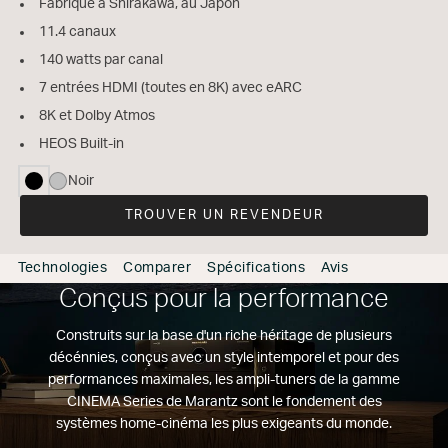
Fabriqué à Shirakawa, au Japon
11.4 canaux
140 watts par canal
7 entrées HDMI (toutes en 8K) avec eARC
8K et Dolby Atmos
HEOS Built-in
Noir
sélectionné
TROUVER UN REVENDEUR
Technologies
Comparer
Spécifications
Avis
Conçus pour la performance
Construits sur la base d'un riche héritage de plusieurs
décénnies, conçus avec un style intemporel et pour des
performances maximales, les ampli-tuners de la gamme
CINEMA Series de Marantz sont le fondement des
systèmes home-cinéma les plus exigeants du monde.