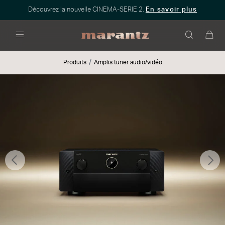
Découvrez la nouvelle CINEMA-SERIE 2.
En savoir plus
Menu
Produits
Amplis tuner audio/vidéo
Précédent
Sui