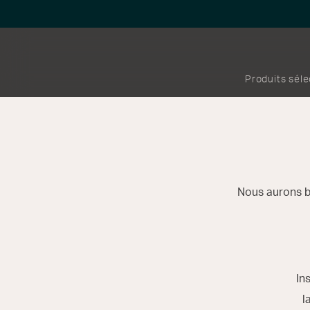
Produits sél
Nous aurons b
In
l