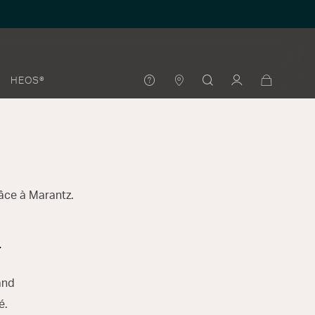
HEOS®
âce à Marantz.
r
and
é.