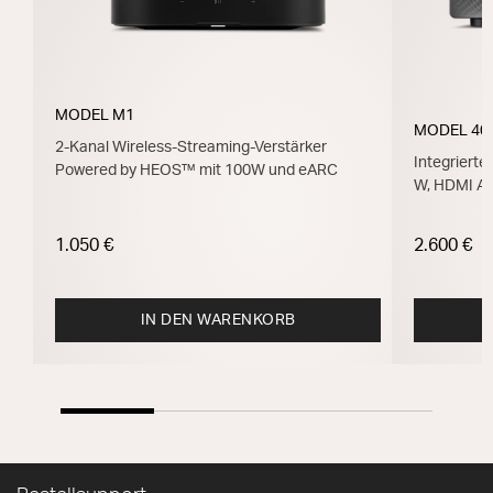
MODEL M1
MODEL 40
2-Kanal Wireless-Streaming-Verstärker
Integrierte
Powered by HEOS™ mit 100W und eARC
W, HDMI A
1.050 €
2.600 €
IN DEN WARENKORB