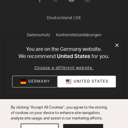
Deutschland
|
DE
Datenschutz
Konformitätserklärungen
Verkaufsbedingungen
Impressum
©
2026
Harman
You are on the Germany website.
United States
We recommend
for you.
International Industries, Incorporated. All rights reserved.
Choose a different website.
GERMANY
UNITED STATES
By clicking “Accept All Cookies”, you agree to the storing
of cookies on your device to enhance site navigation,
analyze site usage, and assist in our marketing efforts.