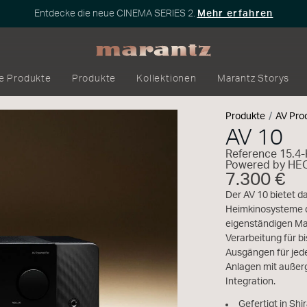
Entdecke die neue CINEMA SERIES 2.
Mehr erfahren
e Produkte
Produkte
Kollektionen
Marantz Storys
Produkte
AV Pro
AV 10
Reference 15.4-
Powered by HE
7.300 €
Der AV 10 bietet d
Heimkinosysteme d
eigenständigen Ma
Verarbeitung für b
Ausgängen für jede
Anlagen mit außerg
Integration.
Gefertigt in Sh