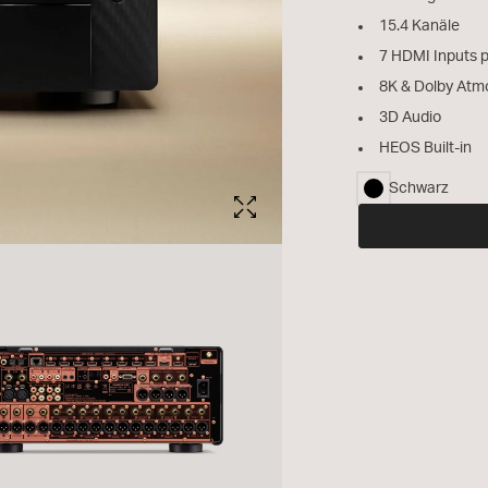
15.4 Kanäle
7 HDMI Inputs 
8K & Dolby Atm
3D Audio
HEOS Built-in
Schwarz
ausgewählt