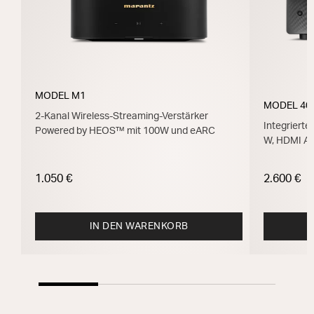
MODEL M1
MODEL 40
2-Kanal Wireless-Streaming-Verstärker
Integrierte
Powered by HEOS™ mit 100W und eARC
W, HDMI A
1.050 €
2.600 €
IN DEN WARENKORB