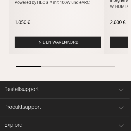
Integrierte
Powered by HEOS™ mit 100W und eARC
W, HDMI A
1.050 €
2.600 €
IN DEN WARENKORB
Bestellsupport
Produktsupport
Explore