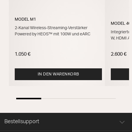
MODEL M1
MODEL 40
2-Kanal Wireless-Streaming-Verstärker
Integrierte
Powered by HEOS™ mit 100W und eARC
W, HDMI A
1.050 €
2.600 €
IN DEN WARENKORB
Bestellsupport