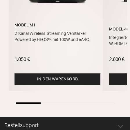
MODEL M1
MODEL 40
2-Kanal Wireless-Streaming-Verstärker
Integrierte
Powered by HEOS™ mit 100W und eARC
W, HDMI A
1.050 €
2.600 €
IN DEN WARENKORB
Bestellsupport