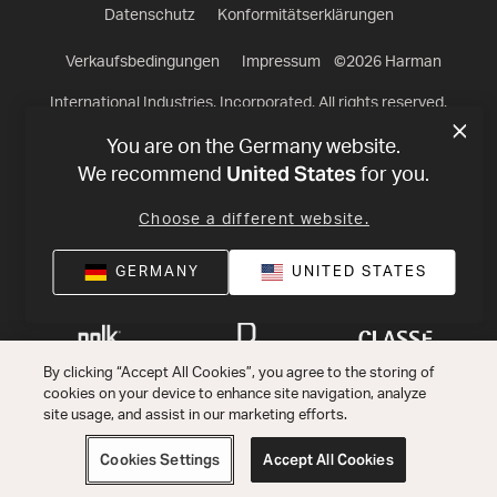
Datenschutz
Konformitätserklärungen
Verkaufsbedingungen
Impressum
©
2026
Harman
International Industries, Incorporated. All rights reserved.
You are on the Germany website.
United States
We recommend
for you.
Choose a different website.
GERMANY
UNITED STATES
By clicking “Accept All Cookies”, you agree to the storing of
cookies on your device to enhance site navigation, analyze
site usage, and assist in our marketing efforts.
Cookies Settings
Accept All Cookies