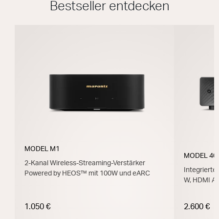
Bestseller entdecken
MODEL M1
MODEL 40
2-Kanal Wireless-Streaming-Verstärker
Integrierte
Powered by HEOS™ mit 100W und eARC
W, HDMI A
1.050 €
2.600 €