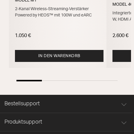
MODEL M1
MODEL 40
2-Kanal Wireless-Streaming-Verstärker
Integrierte
Powered by HEOS™ mit 100W und eARC
W, HDMI A
1.050 €
2.600 €
IN DEN WARENKORB
Bestellsupport
Produktsupport