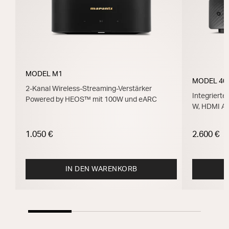
MODEL M1
MODEL 40
2-Kanal Wireless-Streaming-Verstärker
Integrierte
Powered by HEOS™ mit 100W und eARC
W, HDMI A
1.050 €
2.600 €
IN DEN WARENKORB