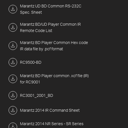
Marantz UD BD Common RS-232C
Spec. Sheet
Marantz BD/UD Player Common IR
Remote Code List
Marantz BD Player Common Hex code
IR data file by .pcf format
RC9500-BD
Marantz BD Player common .xcf file (IR)
for RC9001
RC3001_2001_BD
Marantz 2014 IR Command Sheet
Marantz 2014 NR Series - SR Series