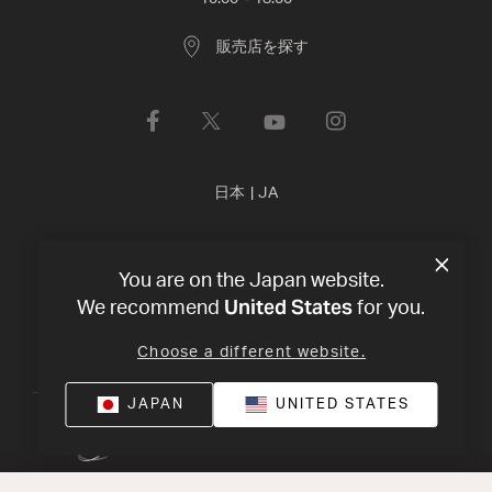
販売店を探す
日本
|
JA
プライバシー・ポリシー
利用規約
©
2026
Harman
You are on the Japan website.
International Industries, Incorporated 無断転載を禁じます。
United States
We recommend
for you.
Choose a different website.
JAPAN
UNITED STATES