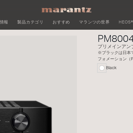
情報
製品カテゴリ
おすすめ
マランツの世界
HEOS
PM800
プリメインアン
※ブラックは日本
フォメーション（
Black
selected