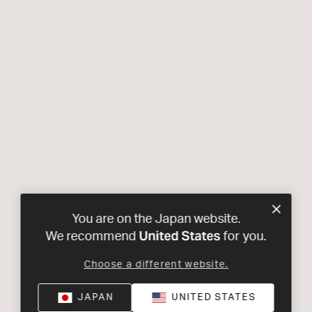
You are on the Japan website.
United States
We recommend
for you.
Choose a different website.
JAPAN
UNITED STATES