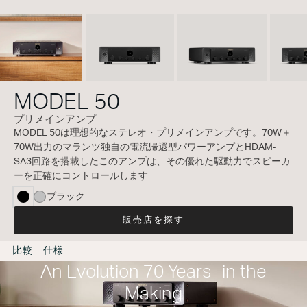
MODEL 50
プリメインアンプ
MODEL 50は理想的なステレオ・プリメインアンプです。70W＋
70W出力のマランツ独自の電流帰還型パワーアンプとHDAM-
SA3回路を搭載したこのアンプは、その優れた駆動力でスピーカ
ーを正確にコントロールします
ブラック
selected
販売店を探す
比較
仕様
An Evolution 70 Years in the
Making