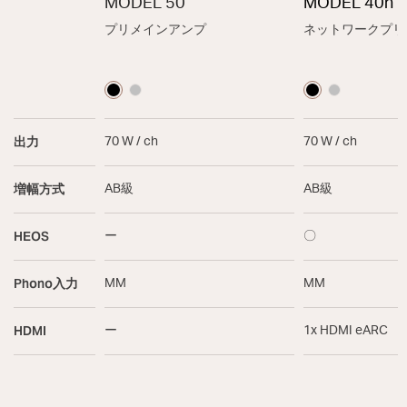
MODEL 50
MODEL 40n
プリメインアンプ
ネットワークプリ
出力
70 W / ch
70 W / ch
増幅方式
AB級
AB級
HEOS
ー
〇
Phono入力
MM
MM
HDMI
ー
1x HDMI eARC