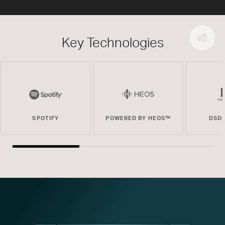
Key Technologies
SPOTIFY
POWERED BY HEOS™
DSD 