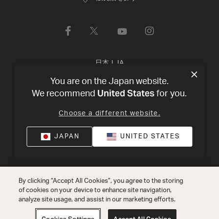
日本
|
JA
You are on the Japan website.
United States
プライバシー・ポリシー
利用規約
©
2026
Harman
We recommend
for you.
International Industries, Incorporated 無断転載を禁じます。
Choose a different website.
JAPAN
UNITED STATES
By clicking “Accept All Cookies”, you agree to the storing
of cookies on your device to enhance site navigation,
analyze site usage, and assist in our marketing efforts.