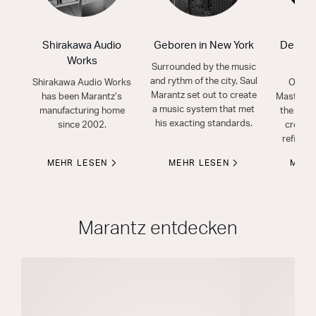
Shirakawa Audio
Geboren in New York
Der mus
Works
Surrounded by the music
and rythm of the city, Saul
Shirakawa Audio Works
Our ex
Marantz set out to create
has been Marantz’s
Masters 
a music system that met
manufacturing home
the art o
his exacting standards.
since 2002.
create 
refined
MEHR LESEN
MEHR LESEN
MEHR
Marantz entdecken