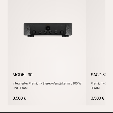
MODEL 30
SACD 30n
Integrierter Premium-Stereo-Verstärker mit 100 W
Premium-CD-Pl
und HDAM
HDAM
3.500 €
3.500 €