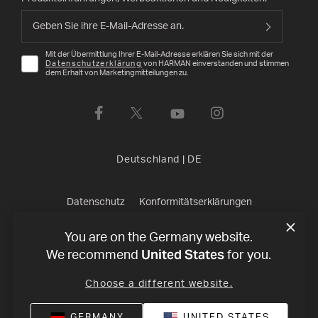
Mit der Übermittlung Ihrer E-Mail-Adresse erklären Sie sich mit der
Datenschutzerklärung
von HARMAN einverstanden und stimmen
dem Erhalt von Marketingmitteilungen zu.
Deutschland
|
DE
Datenschutz
Konformitätserklärungen
Verkaufsbedingungen
Impressum
©
2026
Harman
You are on the Germany website.
United States
We recommend
for you.
International Industries, Incorporated. All rights reserved.
Choose a different website.
GERMANY
UNITED STATES