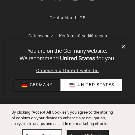
Deutschland
|
DE
Datenschutz
Konformitätserklärungen
Verkaufsbedingungen
Impressum
©
2026
Harman
You are on the Germany website.
United States
We recommend
for you.
International Industries, Incorporated. All rights reserved.
Choose a different website.
GERMANY
UNITED STATES
By clicking “Accept All Cookies”, you agree to the storing
of cookies on your device to enhance site navigation,
analyze site usage, and assist in our marketing efforts.