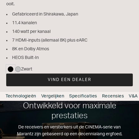
ooit.
Gefabriceerd in Shirakawa, Japan
11.4 kanalen
140 watt per kanaal
7 HDMI-inputs (allemaal 8K) plus eARC
8K en Dolby Atmos
HEOS Built-In
Zwart
geselecteerd
VIND EEN DEALER
Technologieën
Vergelijken
Specificaties
Recensies
V&A
Ontwikkeld voor maximale
prestaties
De receivers en versterkers uit de CINEMA-serie van
Marantz zijn gebaseerd op een decennialang ergfoed,