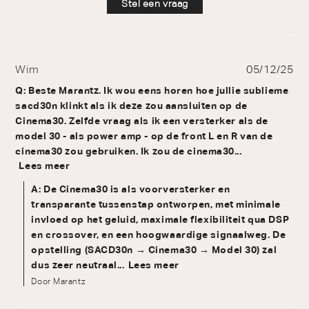
Stel een vraag
Wim
05/12/25
Q: Beste Marantz. Ik wou eens horen hoe jullie sublieme
sacd30n klinkt als ik deze zou aansluiten op de
Cinema30. Zelfde vraag als ik een versterker als de
model 30 - als power amp - op de front L en R van de
cinema30 zou gebruiken. Ik zou de cinema30...
Lees meer
A: De Cinema30 is als voorversterker en
transparante tussenstap ontworpen, met minimale
invloed op het geluid, maximale flexibiliteit qua DSP
en crossover, en een hoogwaardige signaalweg. De
opstelling (SACD30n → Cinema30 → Model 30) zal
dus zeer neutraal...
Lees meer
Door Marantz