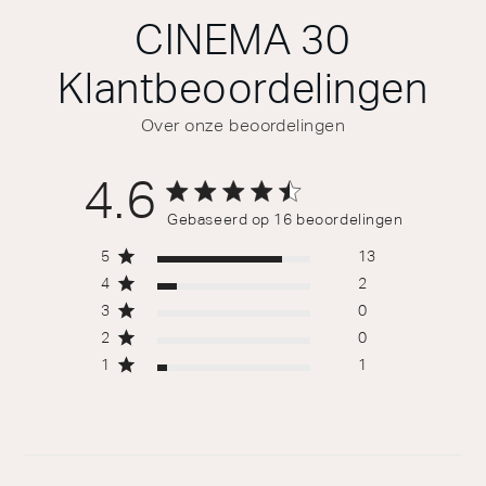
CINEMA 30
Klantbeoordelingen
Over onze beoordelingen
4.6
4.6 out of 5 stars 16 total reviews
Gebaseerd op 16 beoordelingen
5
13
4
2
3
0
2
0
1
1