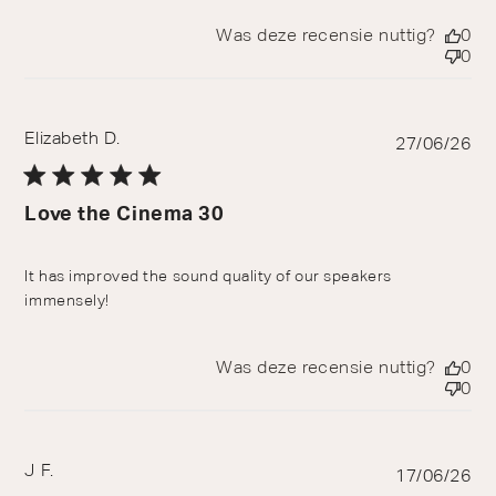
Was deze recensie nuttig?
0
0
Elizabeth D.
Pu
27/06/26
da
Love the Cinema 30
It has improved the sound quality of our speakers
immensely!
Was deze recensie nuttig?
0
0
J F.
Pu
17/06/26
da