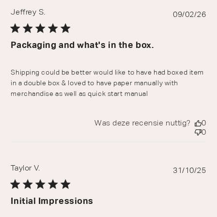
Jeffrey S.
Pu
09/02/26
da
Packaging and what's in the box.
Shipping could be better would like to have had boxed item
in a double box & loved to have paper manually with
merchandise as well as quick start manual
Was deze recensie nuttig?
0
0
Taylor V.
Pu
31/10/25
da
Initial Impressions