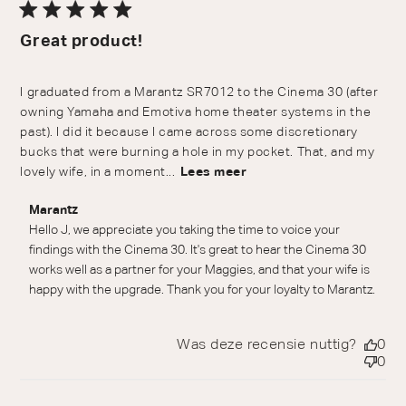
Great product!
I graduated from a Marantz SR7012 to the Cinema 30 (after
owning Yamaha and Emotiva home theater systems in the
past). I did it because I came across some discretionary
bucks that were burning a hole in my pocket. That, and my
lovely wife, in a moment...
Lees meer
Reactie van winkeleigenaar op beoordeling van Marantz
Marantz
over Wed Jul 01 2026
Hello J, we appreciate you taking the time to voice your 
findings with the Cinema 30. It's great to hear the Cinema 30 
works well as a partner for your Maggies, and that your wife is 
happy with the upgrade. Thank you for your loyalty to Marantz.
Was deze recensie nuttig?
0
0