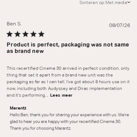
Sorteren op:
Met media
Ben S.
Pu
08/07/26
da
Product is perfect, packaging was not same
as brand new
This recertified Cinema 30 arrived in perfect condition, only
thing that set it apart from a brand new unit was the
packaging as far as I can tell. I've got about 8 hours use on it
now, including both Audyssey and Dirac implementation
and it's performing...
Lees meer
Reactie van winkeleigenaar op beoordeling van Marantz
Marantz
over Fri Jul 17 2026
Hello Ben, thank you for sharing your experience with us. We're 
glad to hear you are happy with your recertified Cinema 30. 
Thank you for choosing Marantz.