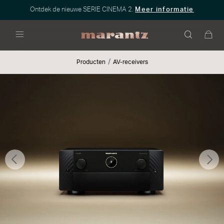
Ontdek de nieuwe SERIE CINEMA 2.
Meer informatie
Menu
Producten
AV-receivers
Vorige
Vo