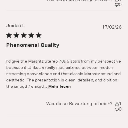
0
Jordan I.
Pu
17/02/26
da
Phenomenal Quality
I’d give the Marantz Stereo 70s 5 stars from my perspective
because it strikes a really nice balance between modern
streaming convenience and that classic Marantz sound and
aesthetic. The presentation is clean, detailed, and a bit on
the smooth/relaxed...
Mehr lesen
War diese Bewertung hilfreich?
1
0