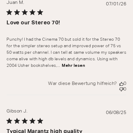
Juan M.
Pu
07/01/26
da
Love our Stereo 70!
Punchy! I had the Cinema 70 but sold it for the Stereo 70
for the simpler stereo setup and improved power of 75 vs
50 watts per channel. I can tell at same volume my speakers
come alive with high db levels and dynamics. Using with
2004 Usher bookshelves,...
Mehr lesen
War diese Bewertung hilfreich?
0
0
Gibson J.
Pu
06/08/25
da
Typical Marantz high quality