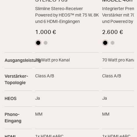
STEREO 70s
MODEL 40n
Slimline Stereo-Receiver
Integrierter Prem
Powered by HEOS™ mit 75 W, 8K
Verstärker mit 7
und 6 HDMI-Eingängen
und Powered by
1.000 €
2.600 €
Ausgangsleistung
75 Watt pro Kanal
70 Watt pro Kanal
Verstärker-
Class A/B
Class A/B
Topologie
HEOS
Ja
Ja
Phono-
MM
MM
Eingang
HDMI
1x HDMI eARC
1x HDMI eARC