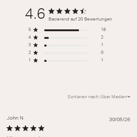
4.6
4.6 out of 5 stars 20 total reviews
Basierend auf 20 Bewertungen
5
16
4
2
3
1
2
0
1
1
Sortieren nach::
Über Medien
John N.
Pu
30/05/26
da