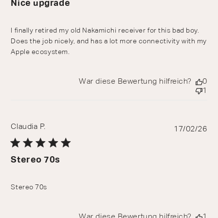
Nice upgrade
I finally retired my old Nakamichi receiver for this bad boy.
Does the job nicely, and has a lot more connectivity with my
Apple ecosystem.
War diese Bewertung hilfreich?
0
1
Claudia P.
Pu
17/02/26
da
Stereo 70s
Stereo 70s
War diese Bewertung hilfreich?
1