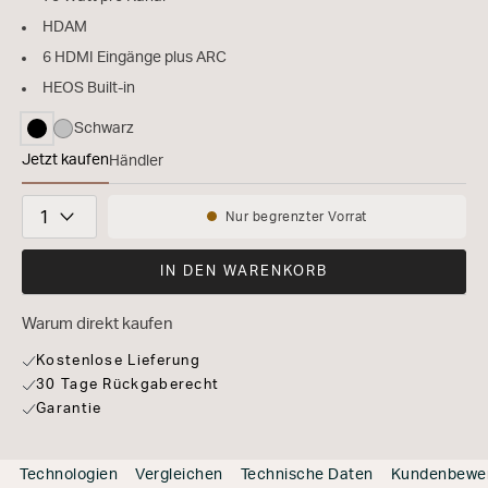
HDAM
6 HDMI Eingänge plus ARC
HEOS Built-in
Schwarz
ausgewählt
Jetzt kaufen
Händler
STEREO 70s
Stückzahl
Nur begrenzter Vorrat
Verfügbarkeit:
IN DEN WARENKORB
Warum direkt kaufen
Kostenlose Lieferung
30 Tage Rückgaberecht
Garantie
Technologien
Vergleichen
Technische Daten
Kundenbewe